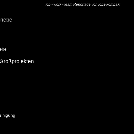
top - work - team Reportage von jobs-kompakt
riebe
e
iebe
 Großprojekten
einigung
n