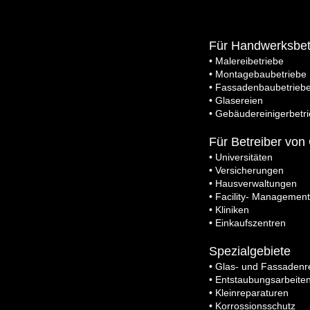
Für Handwerksbet
•
Malereibetriebe
•
Montagebaubetriebe
•
Fassadenbaubetrieb
•
Glasereien
•
Gebäudereinigerbetr
Für Betreiber von
•
Universitäten
•
Versicherungen
•
Hausverwaltungen
•
Facility- Management
•
Kliniken
•
Einkaufszentren
Spezialgebiete
•
Glas- und Fassadenr
•
Entstaubungsarbeite
•
Kleinreparaturen
•
Korrossionsschutz